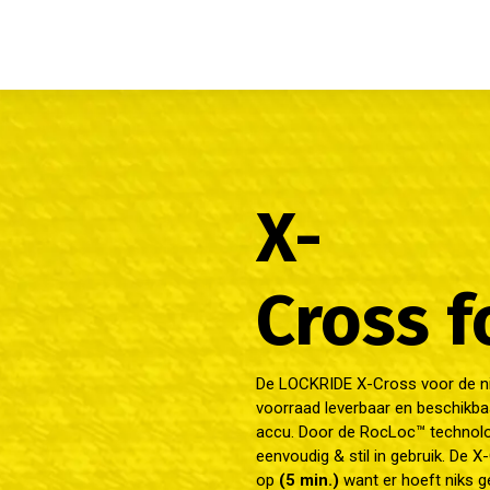
X-
Cross f
De LOCKRIDE X-Cross voor de nie
voorraad leverbaar en beschikb
accu. Door de RocLoc™ technolog
eenvoudig & stil in gebruik. De 
op
(5 min.)
want er hoeft niks