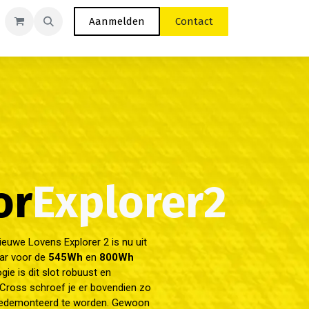
Aanmelden
Contact
or
Explorer2
Volgend
uwe Lovens Explorer 2 is nu uit
aar voor de
545Wh
en
800Wh
ie is dit slot robuust en
X-Cross schroef je er bovendien zo
 gedemonteerd te worden. Gewoon