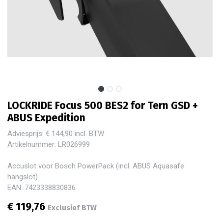
LOCKRIDE Focus 500 BES2 for Tern GSD +
ABUS Expedition
Adviesprijs: € 144,90 incl. BTW
Artikelnummer: LR026999
Accuslot voor Bosch PowerPack (incl. ABUS Aquasafe
hangslot)
EAN: 7423338830836
€
119,76
Exclusief BTW