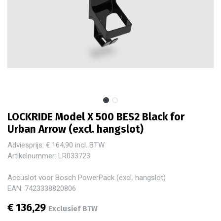
LOCKRIDE Model X 500 BES2 Black for
Urban Arrow (excl. hangslot)
Adviesprijs: € 164,90 incl. BTW
Artikelnummer: LR033723
Accuslot voor Bosch PowerPack (excl. hangslot)
EAN: 7423338820806
€
136,29
Exclusief BTW