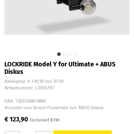
LOCKRIDE Model Y for Ultimate + ABUS
Diskus
Adviesprijs: € 149,90 incl. BTW
Artikelnummer: LR036597
EAN: 7423338824880
Accuslot voor Bosch Powertube incl. ABUS Diskus
€
123,90
Exclusief BTW