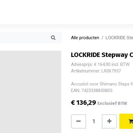
Alle producten
LOCKRIDE Step
LOCKRIDE Stepway Ci
Adviesprijs: € 164,90 incl. BTW
Artikelnummer: LR067957
Accuslot voor Shimano Steps f
EAN: 7423338830805
€
136,29
Exclusief BTW