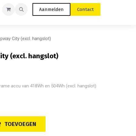
Aanmelden
Contact
way City (excl. hangslot)
ty (excl. hangslot)
rame accu van 418Wh en 504Wh (excl. hangslot)
TOEVOEGEN