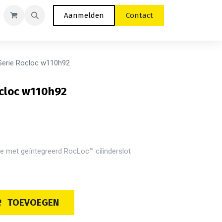
Aanmelden
Contact
erie Rocloc w110h92
ocloc w110h92
 met geïntegreerd RocLoc™ cilinderslot
TOEVOEGEN