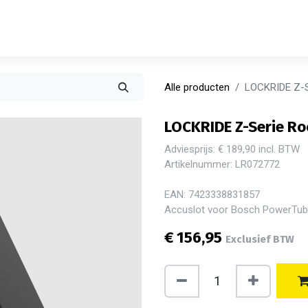
Alle producten
LOCKRIDE Z-S
LOCKRIDE Z-Serie R
Adviesprijs: € 189,90 incl. BTW
Artikelnummer: LR072772
EAN: 7423338831857
Accuslot voor Bosch PowerTube
€
156,95
Exclusief BTW