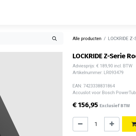
Alle producten
LOCKRIDE Z-S
LOCKRIDE Z-Serie R
Adviesprijs: € 189,90 incl. BTW
Artikelnummer: LR093479
EAN: 7423338831864
Accuslot voor Bosch PowerTube
€
156,95
Exclusief BTW