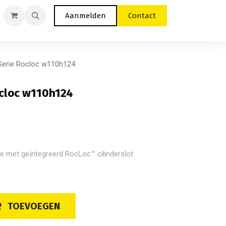
Aanmelden
Contact
erie Rocloc w110h124
ocloc w110h124
 met geïntegreerd RocLoc™ cilinderslot
TOEVOEGEN